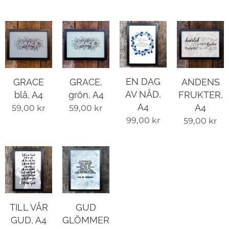
EN DAG
GRACE,
GRACE
ANDENS
AV NÅD,
grön, A4
blå, A4
FRUKTER,
A4
A4
59,00
kr
59,00
kr
99,00
kr
59,00
kr
TILL VÅR
GUD
GUD, A4
GLÖMMER