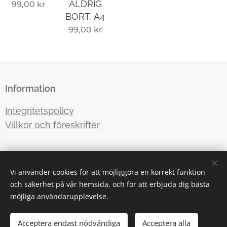
ALDRIG
99,00
kr
BORT, A4
99,00
kr
Information
Integritetspolicy
Villkor och föreskrifter
Kontakt
Vi använder cookies för att möjliggöra en korrekt funktion
och säkerhet på vår hemsida, och för att erbjuda dig bästa
E-post:
info@utbultsrum.se
möjliga användarupplevelse.
Acceptera endast nödvändiga
Acceptera alla