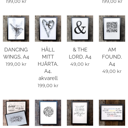
199,00
kr
199,00
kr
DANCING
HÅLL
& THE
AM
WINGS, A4
MITT
LORD, A4
FOUND,
HJÄRTA,
A4
199,00
kr
49,00
kr
A4,
49,00
kr
akvarell
199,00
kr