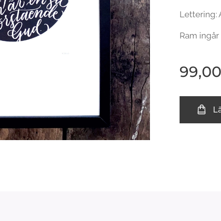
Lettering:
Ram ingår 
99,0
L