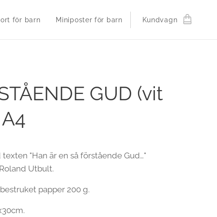
ort för barn
Miniposter för barn
Kundvagn
STÅENDE GUD (vit
) A4
 texten "Han är en så förstående Gud…"
 Roland Utbult.
obestruket papper 200 g.
1x30cm.