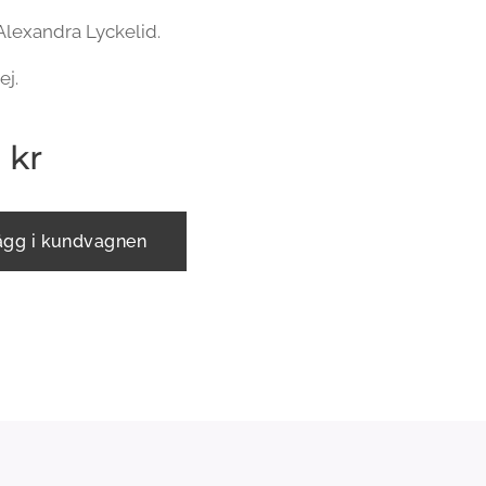
 Alexandra Lyckelid.
ej.
0
kr
ägg i kundvagnen