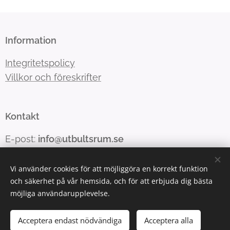
Information
Integritetspolicy
Villkor och föreskrifter
Kontakt
E-post:
info@utbultsrum.se
Vi använder cookies för att möjliggöra en korrekt funktion
och säkerhet på vår hemsida, och för att erbjuda dig bästa
Cookies
möjliga användarupplevelse.
Lägg i kundvagnen
Acceptera endast nödvändiga
Acceptera alla