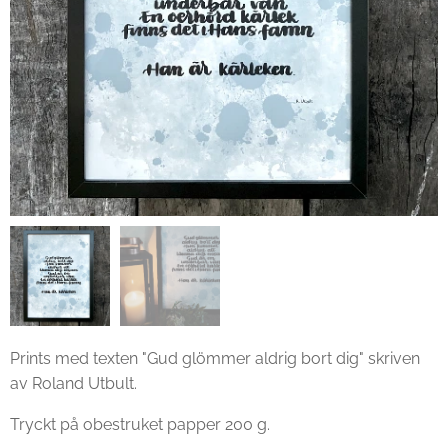
Prints med texten "Gud glömmer aldrig bort dig" skriven
av Roland Utbult.
Tryckt på obestruket papper 200 g.