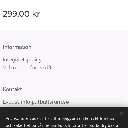
299,00
kr
Information
Integritetspolicy
Villkor och föreskrifter
Kontakt
E-post:
info@utbultsrum.se
Vi använder cookies för att möjliggöra en korrekt funktion
och säkerhet på vår hemsida, och för att erbjuda dig bästa
Cookies